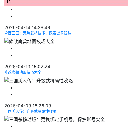
2026-04-14 14:39:49
全面三国：聚焦武将技能，探索战场智慧
2026-04-13 15:02:24
修改魔兽地图技巧大全
2026-04-09 16:26:09
三国美人传：升级武将属性攻略