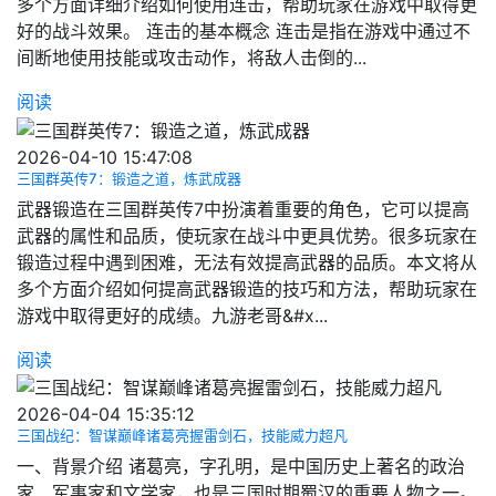
多个方面详细介绍如何使用连击，帮助玩家在游戏中取得更
好的战斗效果。 连击的基本概念 连击是指在游戏中通过不
间断地使用技能或攻击动作，将敌人击倒的...
阅读
2026-04-10 15:47:08
三国群英传7：锻造之道，炼武成器
武器锻造在三国群英传7中扮演着重要的角色，它可以提高
武器的属性和品质，使玩家在战斗中更具优势。很多玩家在
锻造过程中遇到困难，无法有效提高武器的品质。本文将从
多个方面介绍如何提高武器锻造的技巧和方法，帮助玩家在
游戏中取得更好的成绩。九游老哥&#x...
阅读
2026-04-04 15:35:12
三国战纪：智谋巅峰诸葛亮握雷剑石，技能威力超凡
一、背景介绍 诸葛亮，字孔明，是中国历史上著名的政治
家、军事家和文学家，也是三国时期蜀汉的重要人物之一。