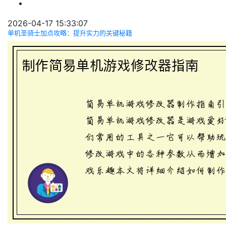
2026-04-17 15:33:07
单机圣骑士加点攻略：提升实力的关键秘籍