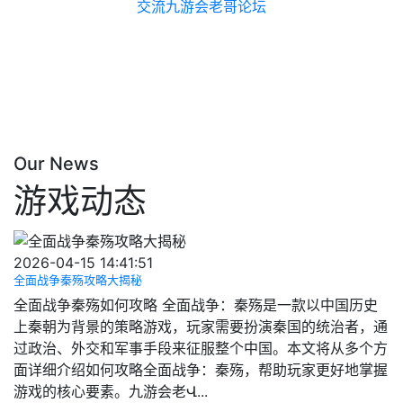
交流九游会老哥论坛
Our News
游戏动态
2026-04-15 14:41:51
全面战争秦殇攻略大揭秘
全面战争秦殇如何攻略 全面战争：秦殇是一款以中国历史
上秦朝为背景的策略游戏，玩家需要扮演秦国的统治者，通
过政治、外交和军事手段来征服整个中国。本文将从多个方
面详细介绍如何攻略全面战争：秦殇，帮助玩家更好地掌握
游戏的核心要素。九游会老Վ...