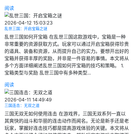
阅读
2026-04-12 15:03:23
乱世三国：开启宝箱之谜
乱世三国如何开宝箱 在乱世三国这款游戏中，宝箱是一种
非常重要的资源获取方式。玩家可以通过开启宝箱获得珍贵
的道具、装备和资源，从而提升自己的实力。要想开出好的
宝箱并获得丰厚的奖励，并非是一件容易的事情。本文将从
多个方面详细阐述乱世三国如何开宝箱的技巧和策略。 1.
宝箱类型与奖励 乱世三国中有多种类型...
阅读
2026-04-11 14:49:49
三国连击：无双之道
三国无双无如何使用连击 在游戏界，三国无双系列一直以
其爽快的战斗和华丽的连击动作而闻名。无论是新手还是老
玩家，掌握好连击技巧都是提高游戏体验的关键。本文将从