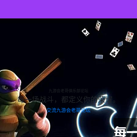
九游会老哥俱乐部论坛
每一场战斗，都定义你的荣耀。
交流九游会老哥论坛