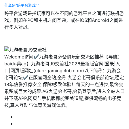
什么是“跨平台游戏”？
跨平台游戏是指玩家可以在不同的游戏平台之间进行联机游
戏，例如在PC和主机之间互通，或在iOS和Android之间进
行多人对战。
Welcome访问✔九游老哥必备俱乐部交流区推荐【导航：
baidu典ag】九游老哥J9交流社2026最新版官网|登录|入
口|网页版网址(club-gamingclub.com)以下简称：九游会
老哥论坛✔正版官网全站,全称:九游会老哥俱乐部论坛,稳定
18年信誉推荐安全.保障!极致体验！每天的一点进步,最终会
累积成巨大的成果.AG九游会老哥,会员登录后,进入全站入口
并下载APP,网页与手机版都能完美适配,提供流畅的电子竞
技,真人互动与体育类游戏体验。