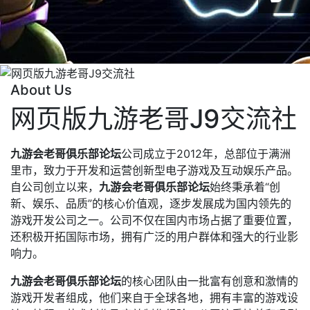
About Us
网页版九游老哥J9交流社
九游会老哥俱乐部论坛
公司成立于2012年，总部位于满洲
里市，致力于开发和运营创新型电子游戏及互动娱乐产品。
自公司创立以来，
九游会老哥俱乐部论坛
始终秉承着“创
新、娱乐、品质”的核心价值观，逐步发展成为国内领先的
游戏开发公司之一。公司不仅在国内市场占据了重要位置，
还积极开拓国际市场，拥有广泛的用户群体和强大的行业影
响力。
九游会老哥俱乐部论坛
的核心团队由一批富有创意和激情的
游戏开发者组成，他们来自于全球各地，拥有丰富的游戏设