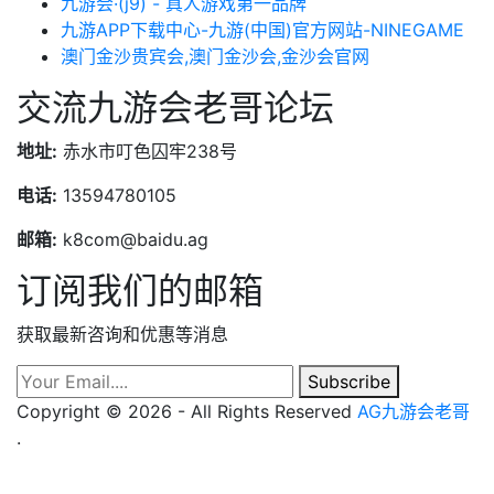
九游会·(j9) - 真人游戏第一品牌
九游APP下载中心-九游(中国)官方网站-NINEGAME
澳门金沙贵宾会,澳门金沙会,金沙会官网
交流九游会老哥论坛
地址:
赤水市叮色囚牢238号
电话:
13594780105
邮箱:
k8com@baidu.ag
订阅我们的邮箱
获取最新咨询和优惠等消息
Subscribe
Copyright © 2026 - All Rights Reserved
AG九游会老哥
.