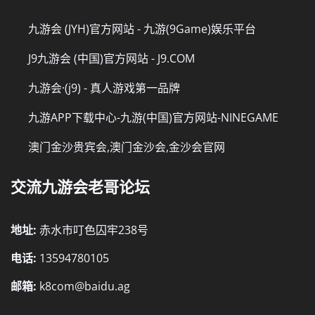
九游会 (JYH)官方网站 - 九游(9Game)娱乐平台
J9九游会 (中国)官方网站 - J9.COM
九游会·(j9) - 真人游戏第一品牌
九游APP下载中心-九游(中国)官方网站-NINEGAME
澳门金沙贵宾会,澳门金沙会,金沙会官网
交流九游会老哥论坛
地址:
赤水市叮色囚牢238号
电话:
13594780105
邮箱:
k8com@baidu.ag