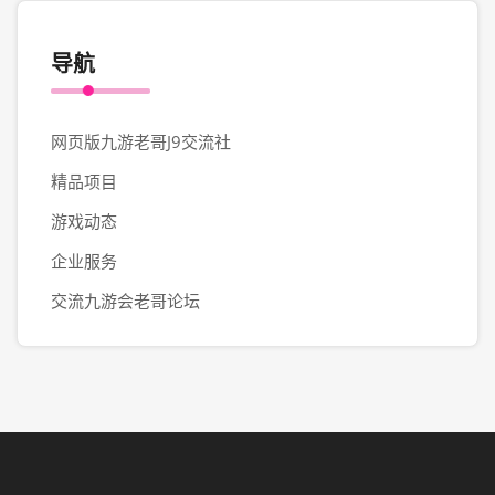
导航
网页版九游老哥J9交流社
精品项目
游戏动态
企业服务
交流九游会老哥论坛