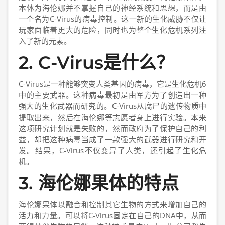
本体为海伦娜并不掌握自己的神经系统和思想，而是由
一个名为C-Virus的病毒控制。这一新的生化威胁不仅让
玩家面临着更大的危险，同时也为整个生化危机系列注
入了新的元素。
2. C-Virus是什么？
C-Virus是一种能够突变人类基因的病毒，它是生化危机6
中的主要武器。这种病毒最初是由军方为了创造出一种
强大的生化武器而研究的。C-Virus从腐尸的遗传物质中
提取出来，然后在海伦娜等志愿者身上进行实验。本来
这项研究计划就是失败的，然而政府为了保护自己的利
益，却把这种病毒当成了一款强大的武器进行研究和开
发。结果，C-Virus不仅变异了人类，还引起了生化危
机。
3. 海伦娜果体的特点
海伦娜果体以融合和控制其它生物的方式来增加自己的
活力和力量。可以将C-Virus固定在自己的DNA中，从而