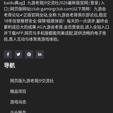
baidu典ag】九游老哥J9交流社2026最新版官网|登录|入
口|网页版网址(club-gamingclub.com)以下简称：九游会
老哥论坛✔正版官网全站,全称:九游会老哥俱乐部论坛,稳定
18年信誉推荐安全.保障!极致体验！每天的一点进步,最终会
累积成巨大的成果.AG九游会老哥,会员登录后,进入全站入口
并下载APP,网页与手机版都能完美适配,提供流畅的电子竞
技,真人互动与体育类游戏体验。
导航
网页版九游老哥J9交流社
精品项目
游戏动态
企业服务