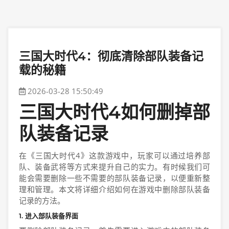
三国大时代4：彻底清除部队装备记
载的秘籍
2026-03-28 15:50:49
三国大时代4如何删掉部
队装备记录
在《三国大时代4》这款游戏中，玩家可以通过培养部
队、装备武将等方式来提升自己的实力。有时候我们可
能会需要删除一些不需要的部队装备记录，以便重新整
理和管理。本文将详细介绍如何在游戏中删除部队装备
记录的方法。
1. 进入部队装备界面