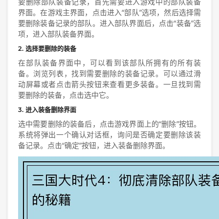
要删除部队装备记录，首先需要进入游戏中的部队装备
界面。在游戏主界面，点击进入“部队”选项，然后选择需
要删除装备记录的部队。进入部队界面后，点击“装备”选
项，进入部队装备界面。
2. 选择要删除的装备
在部队装备界面中，可以看到该部队所拥有的所有装
备。浏览列表，找到需要删除的装备记录。可以通过滑
动屏幕或者点击箭头按钮来查看更多装备。一旦找到需
要删除的装备，点击选中它。
3. 进入装备删除界面
选中需要删除的装备后，点击游戏界面上的“删除”按钮。
系统将弹出一个确认对话框，询问是否确定要删除该装
备记录。点击“确定”按钮，进入装备删除界面。