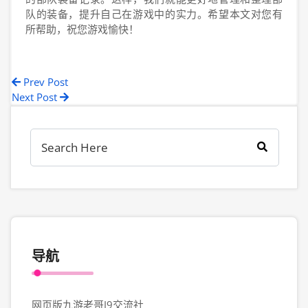
队的装备，提升自己在游戏中的实力。希望本文对您有
所帮助，祝您游戏愉快！
Prev Post
Next Post
导航
网页版九游老哥J9交流社