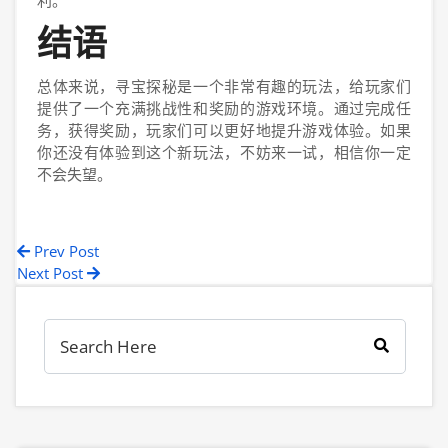
利。
结语
总体来说，寻宝探秘是一个非常有趣的玩法，给玩家们
提供了一个充满挑战性和奖励的游戏环境。通过完成任
务，获得奖励，玩家们可以更好地提升游戏体验。如果
你还没有体验到这个新玩法，不妨来一试，相信你一定
不会失望。
Prev Post
Next Post