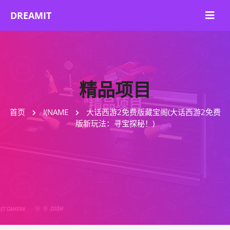
精品项目
首页
I(NAME
大话西游2免费版藏宝阁(大话西游2免费
版新玩法：寻宝探秘！)