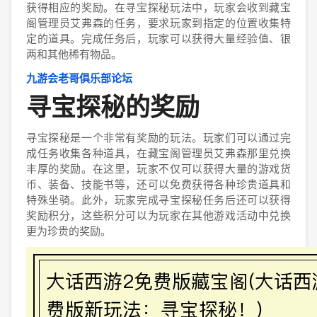
获得相应的奖励。在寻宝探秘玩法中，玩家会收到藏宝
阁管理员艾弗森的任务，要求玩家到指定的位置收集特
定的道具。完成任务后，玩家可以获得大量经验值、银
两和其他稀有物品。
九游会老哥俱乐部论坛
寻宝探秘的奖励
寻宝探秘是一个非常有奖励的玩法。玩家们可以通过完
成任务收集各种道具，在藏宝阁管理员艾弗森那里兑换
丰厚的奖励。在这里，玩家不仅可以获得大量的游戏货
币、装备、技能书等，还可以免费获得各种珍贵道具和
特殊坐骑。此外，玩家完成寻宝探秘任务后还可以获得
奖励积分，这些积分可以为玩家在其他游戏活动中兑换
更为珍贵的奖励。